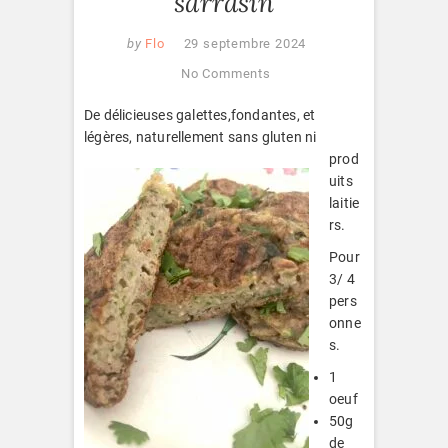
sarrasin
by
Flo
29 septembre 2024
No Comments
De délicieuses galettes,fondantes, et
légères, naturellement sans gluten ni
prod
uits
laitie
rs.
Pour
3/ 4
pers
onne
s.
1
oeuf
50g
de