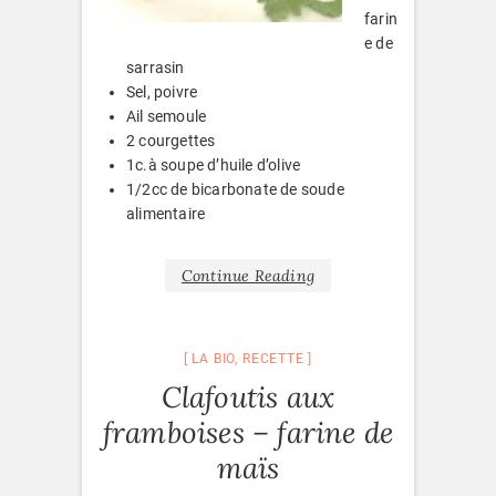
farin
e de
sarrasin
Sel, poivre
Ail semoule
2 courgettes
1c.à soupe d’huile d’olive
1/2cc de bicarbonate de soude
alimentaire
Continue Reading
LA BIO
,
RECETTE
Clafoutis aux
framboises – farine de
maïs