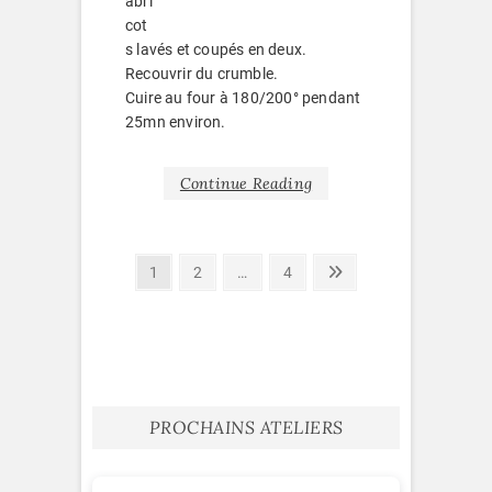
abri
cot
s lavés et coupés en deux.
Recouvrir du crumble.
Cuire au four à 180/200° pendant
25mn environ.
Continue Reading
Pagination
Page
Page
Page
Next
1
2
…
4
page
des
publications
PROCHAINS ATELIERS