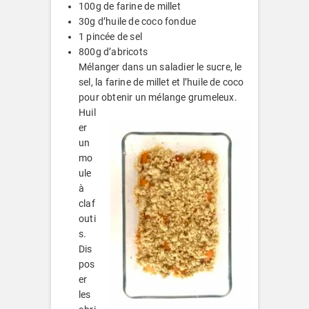
100g de farine de millet
30g d’huile de coco fondue
1 pincée de sel
800g d’abricots
Mélanger dans un saladier le sucre, le
sel, la farine de millet et l’huile de coco
pour obtenir un mélange grumeleux.
Huil
er
un
mo
ule
à
claf
outi
s.
Dis
pos
er
les