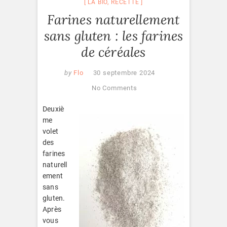
LA BIO
,
RECETTE
Farines naturellement
sans gluten : les farines
de céréales
by
Flo
30 septembre 2024
No Comments
Deuxiè
me
volet
des
farines
naturell
ement
sans
gluten.
Après
vous