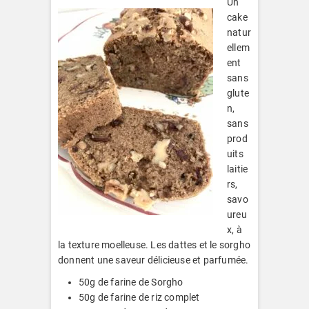
Un
cake
natur
ellem
ent
sans
glute
n,
sans
prod
uits
laitie
rs,
savo
ureu
x, à
la texture moelleuse. Les dattes et le sorgho
donnent une saveur délicieuse et parfumée.
50g de farine de Sorgho
50g de farine de riz complet