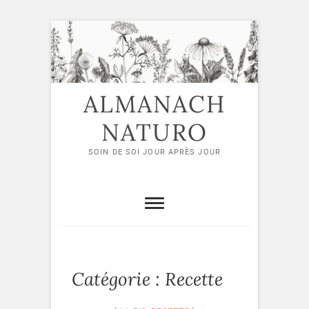
Skip
to
content
ALMANACH
NATURO
SOIN DE SOI JOUR APRÈS JOUR
Catégorie :
Recette