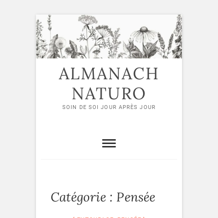
Skip
to
content
ALMANACH
NATURO
SOIN DE SOI JOUR APRÈS JOUR
Catégorie :
Pensée