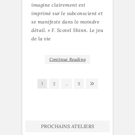
imagine clairement est
imprimé sur le subconscient et
se manifeste dans le moindre
détail. » F. Scovel Shinn. Le jeu
de la vie
Continue Reading
Pagination
Page
Page
Page
Next
1
2
…
5
page
des
publications
PROCHAINS ATELIERS