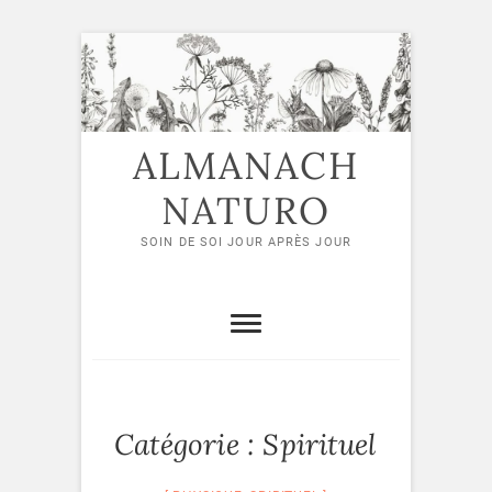
Skip
to
content
ALMANACH
NATURO
SOIN DE SOI JOUR APRÈS JOUR
Catégorie :
Spirituel