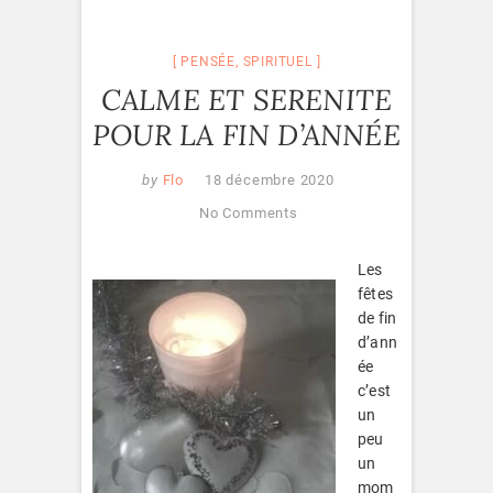
PENSÉE
,
SPIRITUEL
CALME ET SERENITE
POUR LA FIN D’ANNÉE
by
Flo
18 décembre 2020
No Comments
Les
fêtes
de fin
d’ann
ée
c’est
un
peu
un
mom