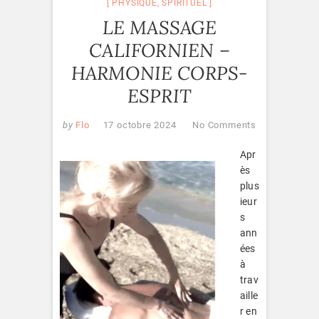
PHYSIQUE
,
SPIRITUEL
LE MASSAGE
CALIFORNIEN –
HARMONIE CORPS-
ESPRIT
by
Flo
17 octobre 2024
No Comments
Apr
ès
plus
ieur
s
ann
ées
à
trav
aille
r en