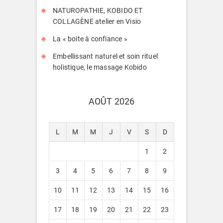
NATUROPATHIE, KOBIDO ET
COLLAGÈNE atelier en Visio
La « boite à confiance »
Embellissant naturel et soin rituel
holistique, le massage Kobido
AOÛT 2026
L
M
M
J
V
S
D
1
2
3
4
5
6
7
8
9
10
11
12
13
14
15
16
17
18
19
20
21
22
23