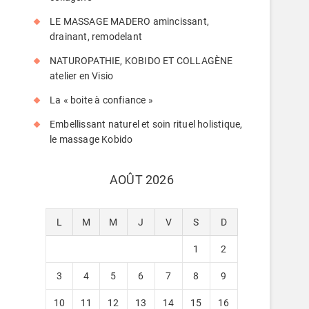
LE MASSAGE MADERO amincissant,
drainant, remodelant
NATUROPATHIE, KOBIDO ET COLLAGÈNE
atelier en Visio
La « boite à confiance »
Embellissant naturel et soin rituel holistique,
le massage Kobido
AOÛT 2026
L
M
M
J
V
S
D
1
2
3
4
5
6
7
8
9
10
11
12
13
14
15
16