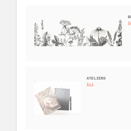
B
I
Ici