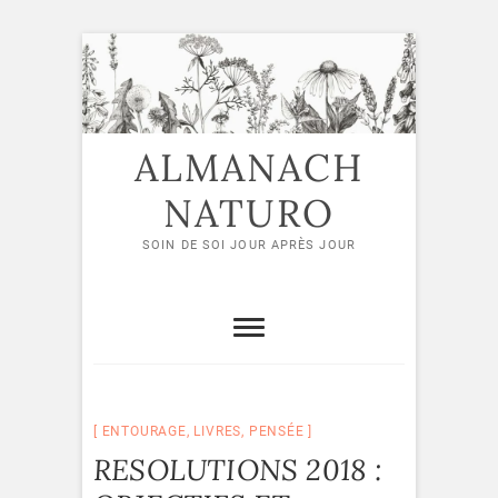
Skip
to
content
ALMANACH
NATURO
SOIN DE SOI JOUR APRÈS JOUR
ENTOURAGE
,
LIVRES
,
PENSÉE
RESOLUTIONS 2018 :