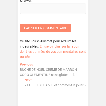
Site web
Ce site utilise Akismet pour réduire les
indésirables.
En savoir plus sur la façon
dont les données de vos commentaires sont
traitées
.
Navigation
Previous
Previous
post:
BUCHE DE NOEL CREME DE MARRON
de
COCO CLEMENTINE sans gluten ni lait.
l’article
Next
Next
post:
« LE JEU DE LA VIE et comment le jouer »