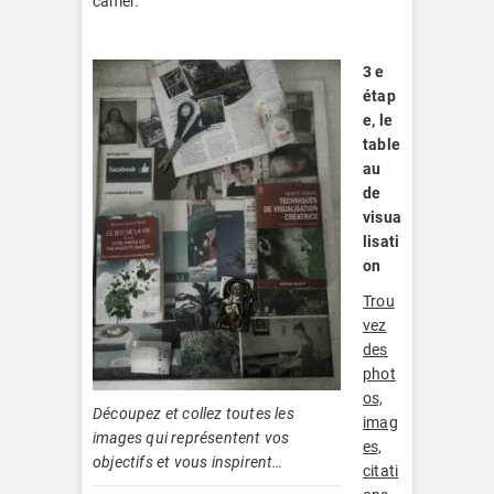
cahier.
3 e
étap
e, le
table
au
de
visua
lisati
on
Trou
vez
des
phot
os,
Découpez et collez toutes les
imag
images qui représentent vos
es,
objectifs et vous inspirent…
citati