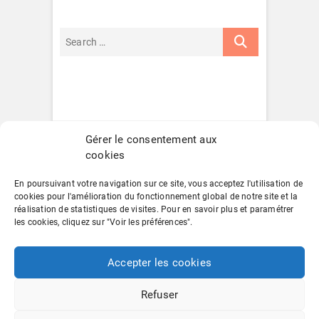
Gérer le consentement aux
cookies
En poursuivant votre navigation sur ce site, vous acceptez l'utilisation de
cookies pour l'amélioration du fonctionnement global de notre site et la
réalisation de statistiques de visites. Pour en savoir plus et paramétrer
POLITIQUE DE CONFIDENTIALITÉ
les cookies, cliquez sur "Voir les préférences".
MENTIONS LÉGALES – CONDITIONS
GÉNÉRALES D’UTILISATION
CGV
CONTACT
Accepter les cookies
Refuser
ALMANACH NATURO
© 2026
| Designed
by:
Theme Freesia
| Powered by:
WordPress