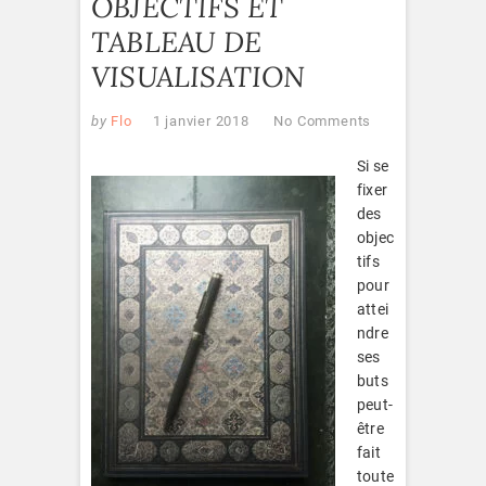
OBJECTIFS ET
TABLEAU DE
VISUALISATION
by
Flo
1 janvier 2018
No Comments
Si se
fixer
des
objec
tifs
pour
attei
ndre
ses
buts
peut-
être
fait
toute